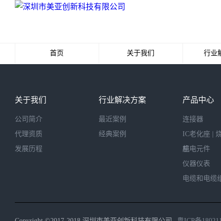
首页
关于我们
行业
公司简介
最
关于我们
行业解决方案
产品中心
代理资质
经
公司简介
最近案例
连接器
发展历程
代理资质
经典案例
IC老化座 | 
发展历程
座
机电元件
仪器仪表
电缆和电缆
Copyright ©2017-2018 深圳市美亚创新科技有限公司
粤ICP备18021