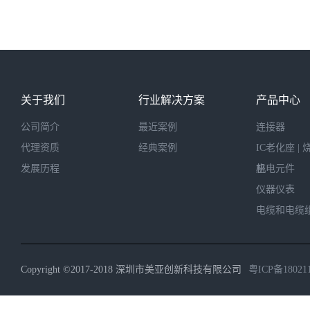
关于我们
行业解决方案
产品中心
公司简介
最近案例
连接器
代理资质
经典案例
IC老化座 | 
发展历程
座
机电元件
仪器仪表
电缆和电缆
Copyright ©2017-2018 深圳市美亚创新科技有限公司
粤ICP备18021