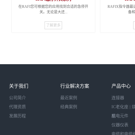
在RAFI您可根据您的应用找到合适的急停开
RAFIX指令器
关。无论是大还...
备和
了解更多
是小、是圆还是方、是拉还是旋拧复位、是
业。由于其结构
结实牢固还是趋于外形设计，只要是您需要
并且提供大操作
的我们应有尽有。始终以诚信和质量至上。
着手
关于我们
行业解决方案
产品中心
公司简介
最近案例
连接器
代理资质
经典案例
IC老化座 | 
发展历程
座
机电元件
仪器仪表
电缆和电缆